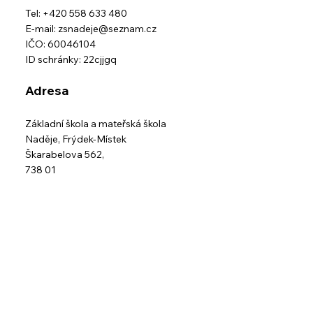
Tel: +420 558 633 480
E-mail:
zsnadeje@seznam.cz
IČO: 60046104
ID schránky: 22cjjgq
Adresa
Základní škola a mateřská škola
Naděje,
Frýdek-Místek
Škarabelova 562,
738 01