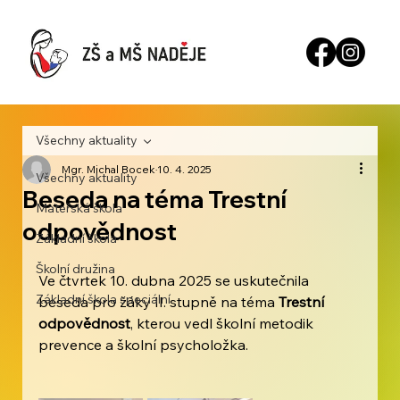
Všechny aktuality
Mgr. Michal Bocek
10. 4. 2025
Všechny aktuality
Beseda na téma Trestní
Mateřská škola
odpovědnost
Základní škola
Školní družina
Ve čtvrtek 10. dubna 2025 se uskutečnila 
Základní škola speciální
beseda pro žáky II. stupně na téma 
Trestní 
odpovědnost
, kterou vedl školní metodik 
prevence a školní psycholožka. 