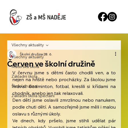
Všechny aktuality
Školní družina
28. 6.
Všechny aktuality
Červen ve školní družině
Mateřská škola
V červnu jsme s dětmi často chodili ven, a to 
Základní škola
nejen na hřiště nebo procházky. Za školou jsme 
Školní družina
hrávali badminton, fotbal, kreslili si křídami na 
chodník, anebo jen tak relaxovali. 
Základní škola speciální
Den dětí jsme oslavili zmrzlinou nebo nanukem, 
podle chuti dětí.
A samozřejmě jsme měli i malou 
oslavu s různými úkoly.
Ve
 dnech, kdy pršelo, jsme stihli udělat pár 
letních obrázků. Vyrobili jsme tatínkům přání ke 