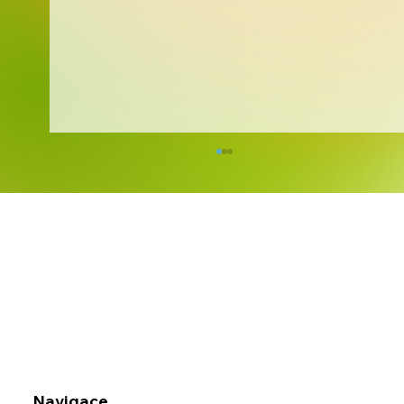
Barvy, fantazie a prožitek ve školní
družině
Navigace