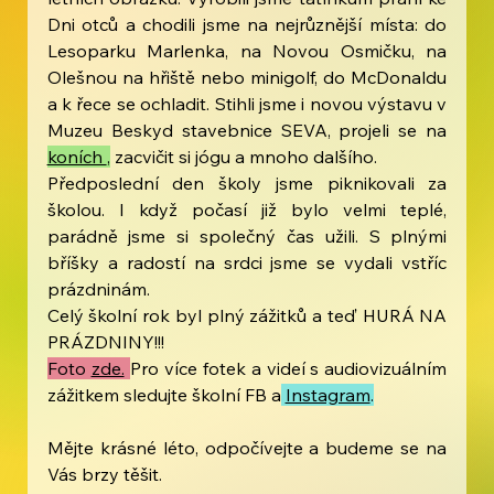
Dni otců a chodili jsme na nejrůznější místa: do 
Lesoparku Marlenka, na Novou Osmičku, na 
Olešnou na hřiště nebo minigolf, do McDonaldu 
a k řece se ochladit. Stihli jsme i novou výstavu v 
Muzeu Beskyd stavebnice SEVA, projeli se na 
koních 
,
 zacvičit si jógu a mnoho dalšího.
Předposlední den školy jsme piknikovali za 
školou. I když počasí již bylo velmi teplé, 
parádně jsme si společný čas užili. S plnými 
bříšky a radostí na srdci jsme se vydali vstříc 
prázdninám. 
Celý školní rok byl plný zážitků a teď HURÁ NA 
PRÁZDNINY!!!
Foto 
zde.
Pro více fotek a videí s audiovizuálním 
zážitkem sledujte školní FB a
Instagram
.
Mějte krásné léto, odpočívejte a budeme se na 
Vás brzy těšit.