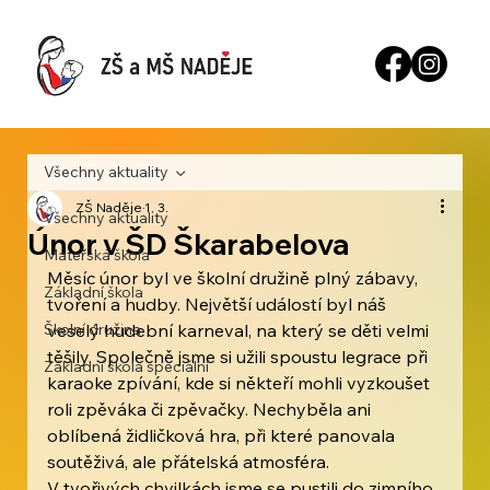
Všechny aktuality
ZŠ Naděje
1. 3.
Všechny aktuality
Únor v ŠD Škarabelova
Mateřská škola
Měsíc únor byl ve školní družině plný zábavy, 
Základní škola
tvoření a hudby. Největší událostí byl náš 
Školní družina
veselý hudební karneval, na který se děti velmi 
těšily. Společně jsme si užili spoustu legrace při 
Základní škola speciální
karaoke zpívání, kde si někteří mohli vyzkoušet 
roli zpěváka či zpěvačky. Nechyběla ani 
oblíbená židličková hra, při které panovala 
soutěživá, ale přátelská atmosféra.
V tvořivých chvilkách jsme se pustili do zimního 