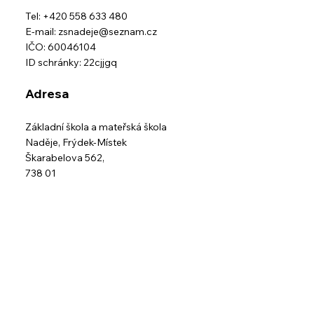
Tel: +420 558 633 480
E-mail:
zsnadeje@seznam.cz
IČO: 60046104
ID schránky: 22cjjgq
Adresa
Základní škola a mateřská škola
Naděje,
Frýdek-Místek
Škarabelova 562,
738 01