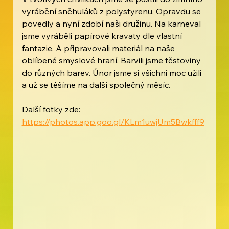
vyrábění sněhuláků z polystyrenu. Opravdu se 
povedly a nyní zdobí naši družinu. Na karneval 
jsme vyráběli papírové kravaty dle vlastní 
fantazie. A připravovali materiál na naše 
oblíbené smyslové hraní. Barvili jsme těstoviny 
do různých barev. Únor jsme si všichni moc užili 
a už se těšíme na další společný měsíc.
Další fotky zde: 
https://photos.app.goo.gl/KLm1uwjUm5Bwkfff9